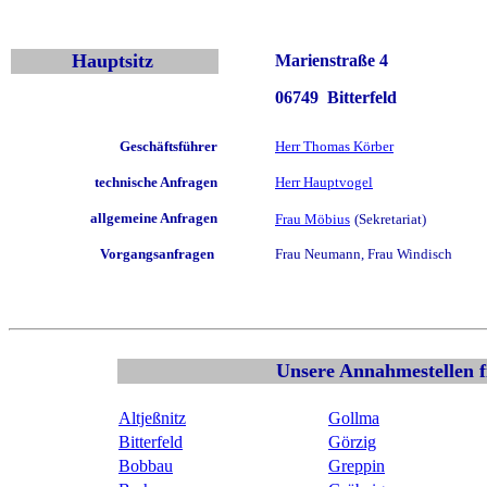
Hauptsitz
Marienstraße 4
06749 Bitterfeld
Geschäftsführer
Herr Thomas Körber
technische Anfragen
Herr Hauptvogel
allgemeine Anfragen
Frau Möbius
(Sekretariat)
Vorgangsanfragen
Frau Neumann, Frau Windisch
Unsere Annahmestellen fi
Altjeßnitz
Gollma
Bitterfeld
Görzig
Bobbau
Greppin